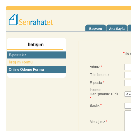
Başvuru
Ana Sayfa
İletişim
*
ile 
E-postalar
İletişim Formu
Adınız
*
Online Ödeme Formu
Telefonunuz
E-posta
*
İstenen
Danışmanlık Türü
*
Başlık
*
Mesajınız
*