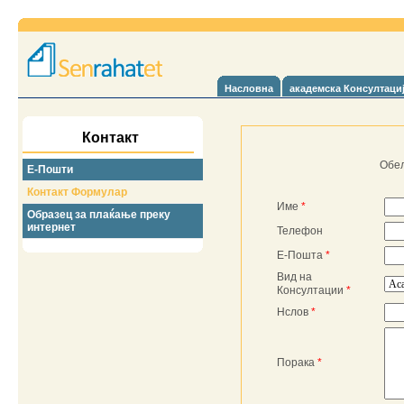
Насловна
акадeмска Консултаци
Контакт
Обел
Е-Пошти
Контакт Формулар
Име
*
Образец за плаќање преку
интернет
Телефон
Е-Пошта
*
Вид на
Консултации
*
Нслов
*
Порака
*