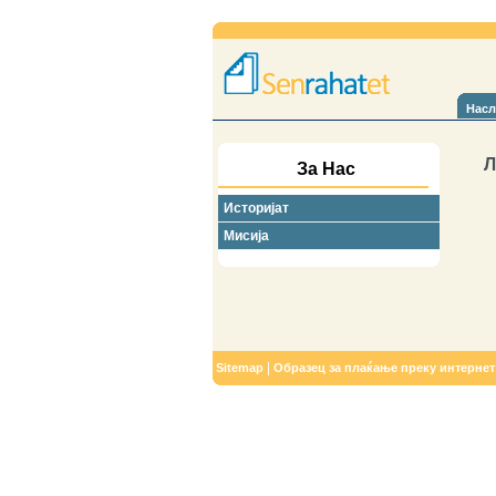
Насл
Л
За Нас
Историјат
Мисија
|
Sitemap
Образец за плаќање преку интернет