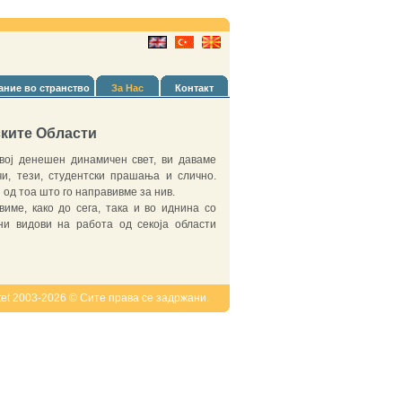
ние во странство
За Нас
Контакт
ките Области
вој денешен динамичен свет, ви даваме
чи, тези, студентски прашања и слично.
од тоа што го направивме за нив.
име, како до сега, така и во иднина со
ни видови на работа од секоја области
tet 2003-2026 © Сите права се задржани.