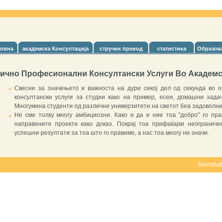
овна
акадeмска Консултација
стручен превод
статистика
Образова
ично Професионални Консултански Услуги Во Академс
Свесни за значењето и важноста на дури секој дел од секунда во о
консултански услуги за студии како на пример, есеи, домашни зада
Многумина студенти од различни универзитети на светот беа задоволни 
Не сме толку многу амбициозни. Како и да е ние тоа "добро" го прав
направените проекти како доказ. Покрај тоа прифаќајки неограниче
успешни резултати за тоа што го правиме, а нас тоа многу ни значи.
Senraha